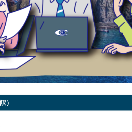
に翻訳）
す