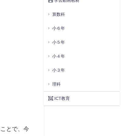
学習動画教材
算数科
小６年
小５年
小４年
小３年
理科
ICT教育
のことで、今