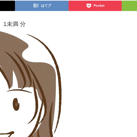
はてブ
Pocket
：
1未満
分