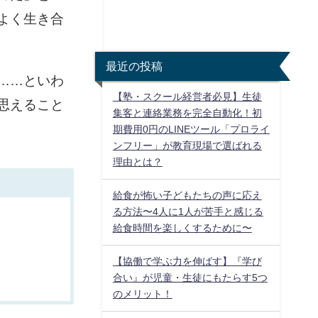
よく生き合
最近の投稿
……といわ
【塾・スクール経営者必見】生徒
思えること
集客と連絡業務を完全自動化！初
期費用0円のLINEツール「プロライ
ンフリー」が教育現場で選ばれる
理由とは？
給食が怖い子どもたちの声に応え
る方法〜4人に1人が苦手と感じる
給食時間を楽しくするために〜
【協働で学ぶ力を伸ばす】『学び
合い』が児童・生徒にもたらす5つ
のメリット！