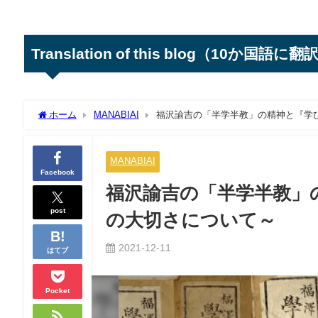
Translation of this blog（10か国語に翻
ホーム
MANABIAI
福沢諭吉の「半学半教」の精神と『学
MANABIAI
Facebook
福沢諭吉の「半学半教」
post
の大切さについて～
2021-12-11
はてブ
Pocket