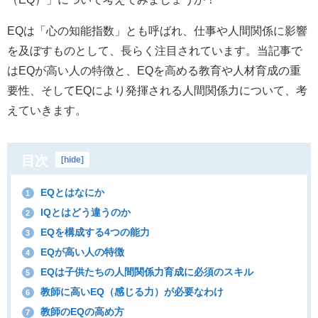
EQは「心の知能指数」とも呼ばれ、仕事や人間関係に影響
を及ぼすものとして、長らく注目されています。当記事で
はEQが高い人の特徴と、EQを高める教育や人材育成の重
要性、そしてEQにより発揮される人間関係力について、考
えていきます。
目次
[
hide
]
EQとはなにか
1
IQとはどう違うのか
2
EQを構成する4つの能力
3
EQが高い人の特徴
4
EQは子供たちの人間関係力育成に必須のスキル
5
教師に高いEQ（感じる力）が必要なわけ
6
教師のEQの高め方
7