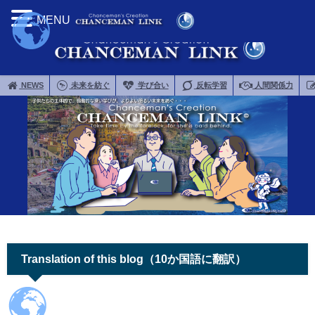
MENU
NEWS
未来を紡ぐ
学び合い
反転学習
人間関係力
Translation of this blog（10か国語に翻訳）