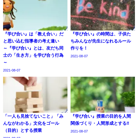
『学び合い』は「教え合い」だ
『学び合い』の時間は、子供た
と思い込む指導者の考え違い
ちみんなが先生になれるルール
～『学び合い』とは、友だち同
作りを！
士の「生き方」を学び合う行為
2021-08-07
～
2021-08-07
「一人も見捨てないこと」「み
『学び合い』授業の目的を人間
んながわかる」文化をゴール
関係づくり・人間形成とする‼
（目的）とする授業
2021-08-07