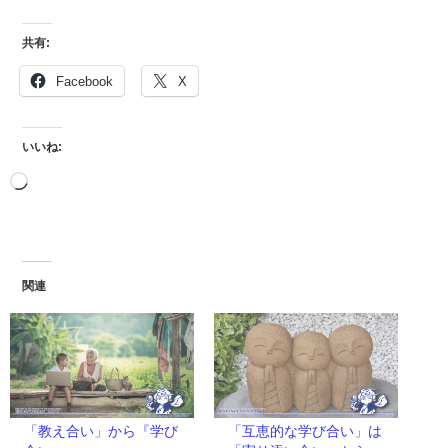
共有:
Facebook
X
いいね:
関連
「教え合い」から『学び
「互恵的な学び合い」は