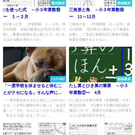
動画教材
動画教材
□を使った式 －小３年算数⑯
三角形と角 －小３年算数⑭
ー １～２月
ー 11～12月
□を使った式 （学習時期 １～２月） 単
三角形と角 （学習時期 11～12月） 単
元の目標 未知の数量を記号の□を用いて
元の目標 辺の長さに着目して三角形を
表し，数量の関係を式に表したり，□に当
分類し，二等辺三角形や正三角形の定義，
てはまる数を求めたりす...
性質を理解するとともに...
FUTURE
動画教材
「一度学校を休ませると休むこ
たし算とひき算の筆算 －小３
とがクセになる」そんな声に教
年算数②ー 4月
師は・・
「一度学校を休ませると休むことがクセに
たし算とひき算の筆算（学習時期 ４月）
なる」この声に教師が言い放った「ある言
単元の目標 ３位数や４位数の加法及び
葉」に「それ、大人になってからも大切」
減法について，既習の２位数などの計算を
「私もそう思います」グッと...
もとに計算の仕方を考え，...