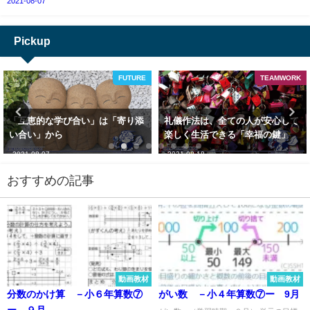
2021-08-07
Pickup
TEAMWORK
POWER-FRAISE
礼儀作法は、全ての人が安心して
【衝撃的な板書】 学校の先生の板
楽しく生活できる「幸福の鍵」
書で衝撃的だったものは・・・！
＜教師の背中＞
2021-08-18
2023-10-10
おすすめの記事
動画教材
動画教材
分数のかけ算 －小６年算数⑦
がい数 －小４年算数⑦ー 9月