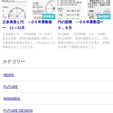
動画教材
動画教材
正多角形と円 －小５年算数⑮
円の面積 －小６年算数③ー
ー 11～12月
５，６月
正多角形と円 （学習時期 11～12月）
円の面積 （学習時期 ５月・６時間）
単元の目標 図形の構成要素に着目して
単元の目標 既習の図形をもとに，円の
正多角形の特徴を見出し，それをもとに正
面積の見積もり方や求め方を考え，求積公
多角形をかくことができ...
式を導いて面積を求めること...
カテゴリー
NEWS
FUTURE
MANABIAI
FUTURE-DESIGN