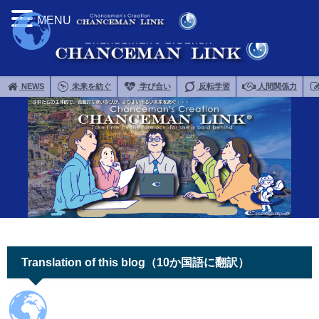
MENU
NEWS
未来を紡ぐ
学び合い
反転学習
人間関係力
Translation of this blog（10か国語に翻訳）