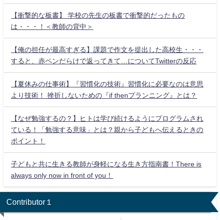
【衝撃的な板書】 学校の先生の板書で衝撃的だったもの
は・・・！＜教師の背中＞
【俺の担任が最高すぎる】課題で作文を提出した高校生・・・
すると、赤ペンだらけで返ってきて…についてTwitterの反応
【夏休みの仕事術】『習慣化の技術』習慣化に必要なのは意思
より技術！ 挫折しないための『if thenプランニング』とは？
【なぜ勉強するの？】ヒトは学び続けるようにプログラムされ
ている！「勉強する意味」とは？親から子どもへ伝えるときの
ポイント！
子どもと共に生きる教師が身軽になる生き方指南書！There is
always only now in front of you！
Contributor１