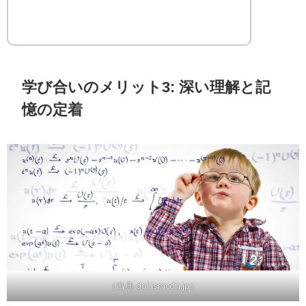
学び合いのメリット3: 深い理解と記
憶の定着
（出典 dol.ismcdn.jp）