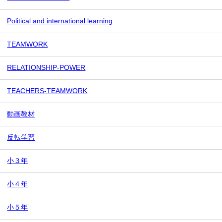
Political and international learning
TEAMWORK
RELATIONSHIP-POWER
TEACHERS-TEAMWORK
動画教材
反転学習
小３年
小４年
小５年