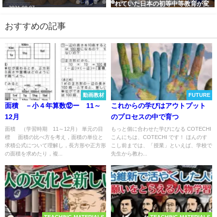
れていた日本の初等中等教育が変
2021-08-07
わる』についてTwitterの反応
おすすめの記事
2022-09-04
動画教材
FUTURE
面積 －小４年算数⑫ー 11～
これからの学びはアウトプット
12月
のプロセスの中で育つ
面積 （学習時期 11～12月） 単元の目
もっと個に合わせた学びになる COTECHI
標 面積の比べ方を考え，面積の単位と
こんにちは、COTECHI です！ ほんのす
求積公式について理解し，長方形や正方形
こし前までは、「授業」といえば、学校で
の面積を求めたり，複...
先生から教わ...