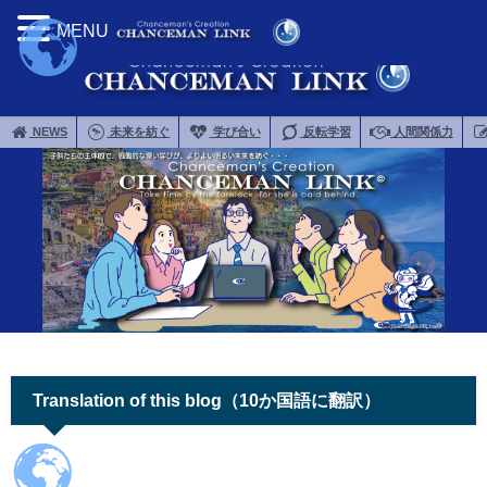
MENU
NEWS
未来を紡ぐ
学び合い
反転学習
人間関係力
Translation of this blog（10か国語に翻訳）