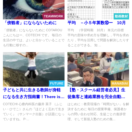
TEAMWORK
動画教材
「傍観者」にならないために
平均 －小５年算数⑩ー 10月
「傍観者」にならないために COTAROU
平均 （学習時期 10月） 単元の目標
こんにちはー、COTECHI です。 毎日の
平均の意味や求め方を理解し，平均を求め
生活の中では、よいと分かっていることで
たり，平均を活用して問題を解決したりす
も行動に移すの...
ることができる。 知 ...
FUTURE
MANABIAI
子どもと共に生きる教師が身軽
【塾・スクール経営者必見】生
になる生き方指南書！There is
徒集客と連絡業務を完全自動
always only now in front of
化！初期費用0円のLINEツール
COTECHI 心療内科医の藤井 英子 （ふじ
はじめに：教育現場の「時間がない」を解
い・ひでこ）さんの『ほどよく忘れて生き
決するために 毎日の授業準備、保護者か
you！
「プロラインフリー」が教育現
ていく』（サンマーク出版）が話題になっ
らの問い合わせ対応、生徒ごとの進捗管
場で選ばれる理由とは？
ていますね。 P-...
理、そして新規入塾のための集...