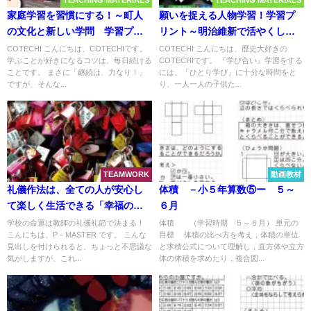
TEACHING MATERIALS
TEACHING MATERIALS
家庭学習を習慣にする！～町人
願いを捉える人物学習！学習プ
の文化と新しい学問 学習プリ
リント～明治維新で活やくした
ント＜家庭学習キョウコレ.09＞
人びと＜『学び合い』対話型課
COTECHI こんにちは、COTECHIです。
COTECHI こんにちは、歴史大好きの
学ぶことが好きになるコツは、毎日続ける
COTECHIです。 『学び合い』学習をする
～
題追求授業のネタ＞～
ことです。 まさに「継続は、力なり！」
には、「ひとり学び」に十分な時間をと
ですが、そんな...
り、一人一人の子供た...
TEAMWORK
動画教材
礼儀作法は、全ての人が安心し
体積 －小５年算数⑤ー ５～
て楽しく生活できる「幸福の
６月
鍵」
学校の命運は教師の礼儀礼節で決まる！
体積 （学習時期 ５～６月） 単元の
こんにちは、P－MASTER です。 こんな
目標 体積の比べ方を考え，体積の単位
見出しを付けられると、ちょっと不思議な
と求積公式について理解し，直方体や立方
気がしますが、これ...
体の体積を求めたり，複合図...