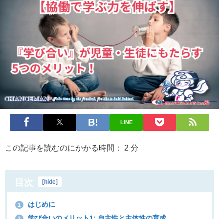
LINE
この記事を読むのにかかる時間：
2
分
目次
[
hide
]
はじめに
1
学び合いのメリット1: 自主性と主体性の育成
2