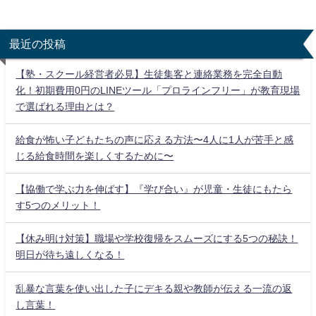
最近の投稿
【塾・スクール経営者必見】生徒集客と連絡業務を完全自動
化！初期費用0円のLINEツール「プロラインフリー」が教育現場
で選ばれる理由とは？
給食が怖い子どもたちの声に応える方法〜4人に1人が苦手と感
じる給食時間を楽しくするために〜
【協働で学ぶ力を伸ばす】『学び合い』が児童・生徒にもたら
す5つのメリット！
【休み明け対策】職場や学校復帰をスムーズにする5つの秘訣！
明日が待ち遠しくなる！
乱暴な言葉を使い出した子にデキる親や教師が伝える一流の返
し言葉！