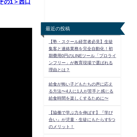
その1＞西口
最近の投稿
【塾・スクール経営者必見】生徒
集客と連絡業務を完全自動化！初
期費用0円のLINEツール「プロライ
ンフリー」が教育現場で選ばれる
理由とは？
給食が怖い子どもたちの声に応え
る方法〜4人に1人が苦手と感じる
給食時間を楽しくするために〜
【協働で学ぶ力を伸ばす】『学び
合い』が児童・生徒にもたらす5つ
のメリット！