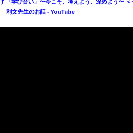
け 「学び合い」〜今こそ、考えよう、深めよう〜 ＜
利文先生のお話 - YouTube