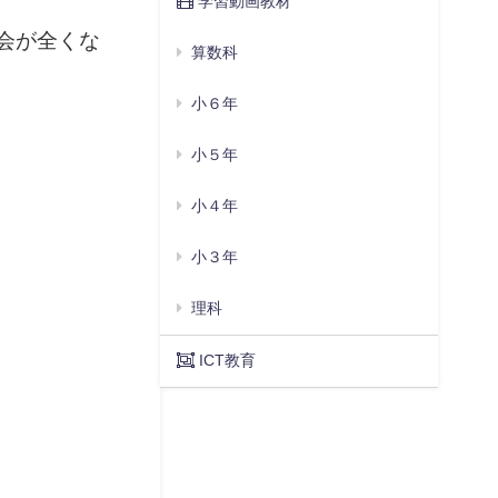
学習動画教材
会が全くな
算数科
小６年
小５年
小４年
小３年
理科
ICT教育