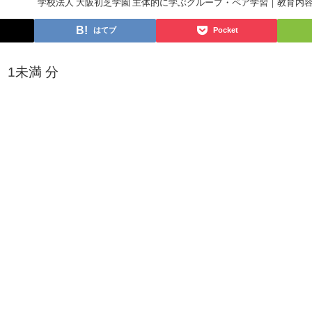
学校法人 大阪初芝学園 主体的に学ぶグループ・ペア学習｜教育内
はてブ
Pocket
：
1未満
分