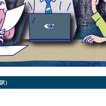
に翻訳）
す