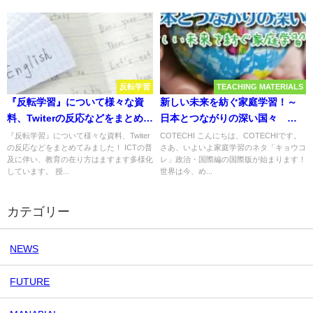
反転学習
TEACHING MATERIALS
『反転学習』について様々な資
新しい未来を紡ぐ家庭学習！～
料、Twiterの反応などをまとめて
日本とつながりの深い国々 学
みました！
習プリント＜家庭学習「キョウ
『反転学習』について様々な資料、Twiter
COTECHI こんにちは、COTECHIです。
の反応などをまとめてみました！ ICTの普
さあ、いよいよ家庭学習のネタ「キョウコ
コレ」政治・国際編.04＞～
及に伴い、教育の在り方はますます多様化
レ」政治・国際編の国際版が始まります！
しています。 授...
世界は今、め...
カテゴリー
NEWS
FUTURE