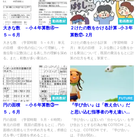
動画教材
動画教材
大きな数 －小４年算数④ー
２けたの数をかける計算 -小３年
５～６月
算数⑰- 2月
大きな数 （学習時期 ５～６月） 単元
２けたの数をかける計算 （学習時期 ２
の目標 億や兆の位について理解し，十
月） 単元の目標 ２,３位数に２位数をか
進位取り記数法による表し方の理解を深め
ける乗法について，既習の乗法をもとに計
る。また，桁数が多い乗法の...
算の仕方を考え，筆算で...
動画教材
FUTURE
円の面積 －小６年算数③ー
『学び合い』は「教え合い」だ
５，６月
と思い込む指導者の考え違い
～『学び合い』とは、友だち同
円の面積 （学習時期 ５月・６時間）
『学び合い』は互いの「分からない」を学
単元の目標 既習の図形をもとに，円の
び合おうとする行為が軸 COTECHI こん
士の「生き方」を学び合う行為
面積の見積もり方や求め方を考え，求積公
にちは、COTECHI です。 『学び合い』
～
式を導いて面積を求めること...
は、子供が関わ...