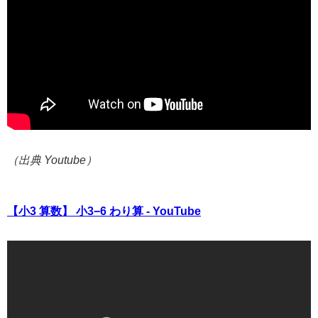
（出典 Youtube）
【小3 算数】 小3−6 わり算 - YouTube