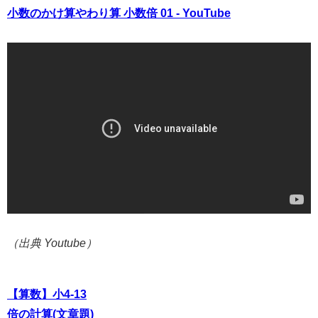
小数のかけ算やわり算 小数倍 01 - YouTube
（出典 Youtube）
【算数】小4-13
倍の計算(文章題)