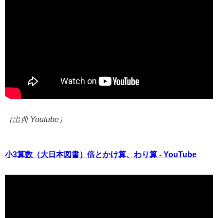
（出典 Youtube）
小3算数（大日本図書）倍とかけ算、わり算 - YouTube