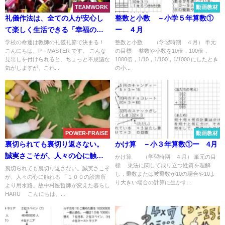
TEAMWORK
動画教材
礼儀作法は、全ての人が安心し
整数と小数 －小学５年算数①
て楽しく生活できる「幸福の
ー ４月
鍵」
学校の命運は教師の礼儀礼節で決まる！
整数と小数 （学習時期 ４月） 単元
こんにちは、P－MASTER です。 こんな
の目標 整数や小数を10倍，100倍，
見出しを付けられると、ちょっと不思議な
1000倍，1/10，1/100，1/1000 にしたとき
気がしますが、これ...
の小...
POWER-FRAISE
動画教材
裏切られても裏切り返さない。
かけ算 －小３年算数①ー 4月
誠実さこそが、人々の心に触れ
かけ算 （学習時期 ４月） 単元の目
標 乗法に関して成り立つ性質を理解
る
裏切られても裏切り返さない。誠実さこそ
し，乗数または被乗数が10の場合や10よ
が、人々の心に触れる 「１００の診療所
り大きい場合の計算に生かす...
より用水路」故中村医哲師が変えた暮らし
HARU こんにちは、...