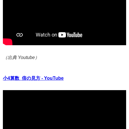
（出典 Youtube）
小4算数_倍の見方 - YouTube