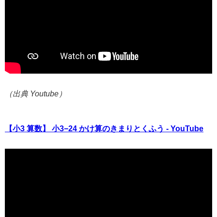
（出典 Youtube）
【小3 算数】 小3−24 かけ算のきまりとくふう - YouTube