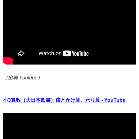
（出典 Youtube）
小3算数（大日本図書）倍とかけ算、わり算 - YouTube