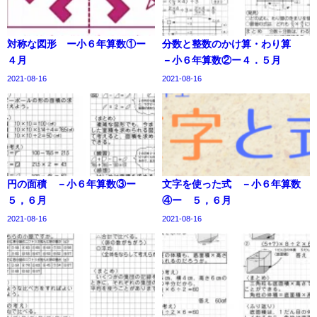
対称な図形 ー小６年算数①ー
分数と整数のかけ算・わり算
４月
－小６年算数②ー４．５月
2021-08-16
2021-08-16
円の面積 －小６年算数③ー
文字を使った式 －小６年算数
５，６月
④ー ５，６月
2021-08-16
2021-08-16