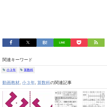
LINE
関連キーワード
小３年
算数科
動画教材
,
小３年
,
算数科
の関連記事