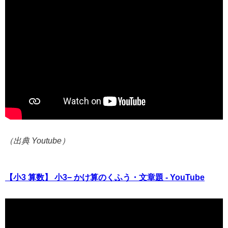
（出典 Youtube）
【小3 算数】 小3− かけ算のくふう・文章題 - YouTube