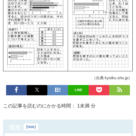
（出典 kyoiku.sho.jp）
LINE
この記事を読むのにかかる時間：
1未満
分
目次
[
hide
]