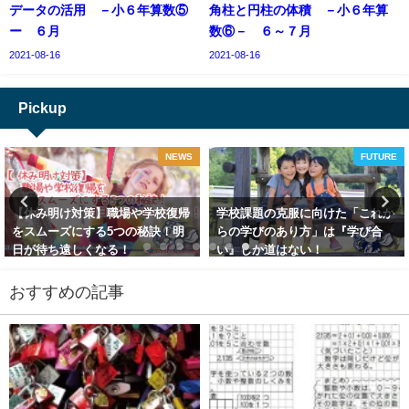
データの活用 －小６年算数⑤
角柱と円柱の体積 －小６年算
ー ６月
数⑥－ ６～７月
2021-08-16
2021-08-16
Pickup
NEWS
FUTURE
【休み明け対策】職場や学校復帰
学校課題の克服に向けた「これか
をスムーズにする5つの秘訣！明
らの学びのあり方」は『学び合
日が待ち遠しくなる！
い』しか道はない！
2024-05-08
2021-08-07
おすすめの記事