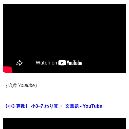
（出典 Youtube）
【小3 算数】 小3−7 わり算 ・ 文章題 - YouTube