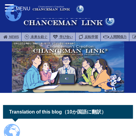
MENU
NEWS
未来を紡ぐ
学び合い
反転学習
人間関係力
Translation of this blog（10か国語に翻訳）