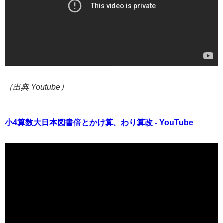
（出典 Youtube）
小4算数大日本図書倍とかけ算、わり算改 - YouTube