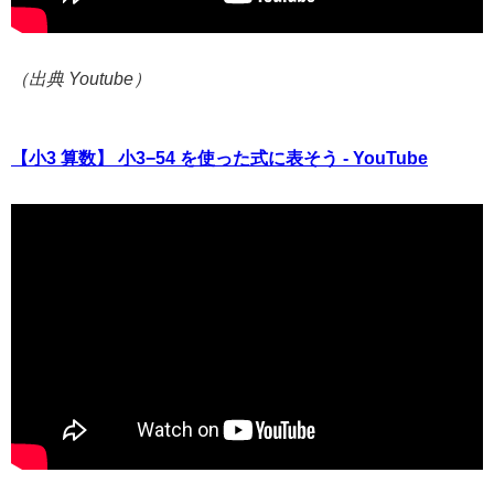
（出典 Youtube）
【小3 算数】 小3−54 を使った式に表そう - YouTube