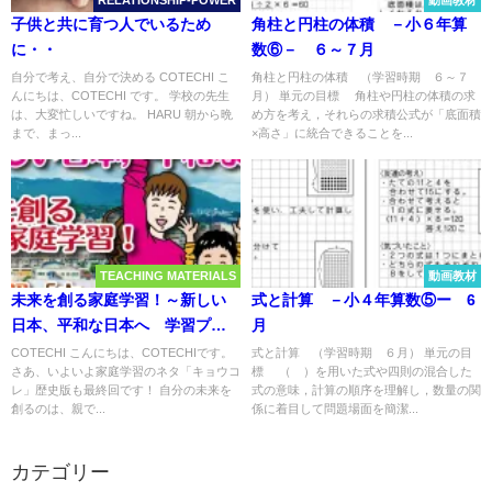
RELATIONSHIP-POWER
動画教材
子供と共に育つ人でいるため
角柱と円柱の体積 －小６年算
に・・
数⑥－ ６～７月
自分で考え、自分で決める COTECHI こ
角柱と円柱の体積 （学習時期 ６～７
んにちは、COTECHI です。 学校の先生
月） 単元の目標 角柱や円柱の体積の求
は、大変忙しいですね。 HARU 朝から晩
め方を考え，それらの求積公式が「底面積
まで、まっ...
×高さ」に統合できることを...
TEACHING MATERIALS
動画教材
未来を創る家庭学習！～新しい
式と計算 －小４年算数⑤ー 6
日本、平和な日本へ 学習プリ
月
ント＜家庭学習「キョウコ
COTECHI こんにちは、COTECHIです。
式と計算 （学習時期 ６月） 単元の目
さあ、いよいよ家庭学習のネタ「キョウコ
標 （ ）を用いた式や四則の混合した
レ」.13＞～
レ」歴史版も最終回です！ 自分の未来を
式の意味，計算の順序を理解し，数量の関
創るのは、親で...
係に着目して問題場面を簡潔...
カテゴリー