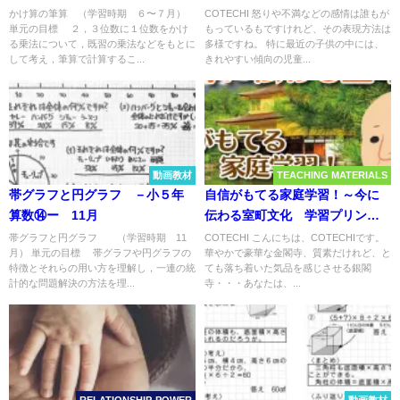
えるー子供にこそアンガーマネ
かけ算の筆算 （学習時期 ６〜７月）
COTECHI 怒りや不満などの感情は誰もが
単元の目標 ２，３位数に１位数をかけ
もっているもですけれど、その表現方法は
ージメント・トレーニングをー
る乗法について，既習の乗法などをもとに
多様ですね。 特に最近の子供の中には、
して考え，筆算で計算するこ...
きれやすい傾向の児童...
動画教材
TEACHING MATERIALS
帯グラフと円グラフ －小５年
自信がもてる家庭学習！～今に
算数⑭ー 11月
伝わる室町文化 学習プリント
＜家庭学習キョウコレ.05＞～
帯グラフと円グラフ （学習時期 11
COTECHI こんにちは、COTECHIです。
月） 単元の目標 帯グラフや円グラフの
華やかで豪華な金閣寺、質素だけれど、と
特徴とそれらの用い方を理解し，一連の統
ても落ち着いた気品を感じさせる銀閣
計的な問題解決の方法を理...
寺・・・あなたは、...