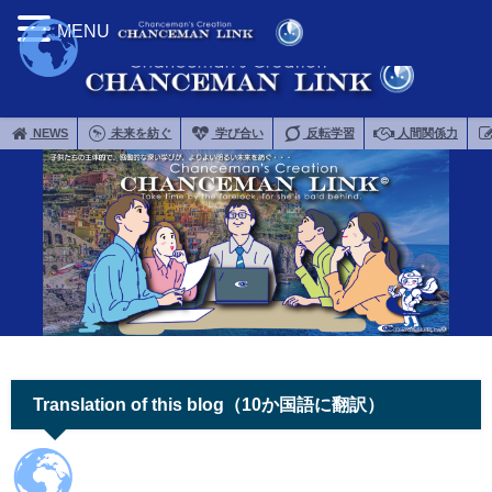
MENU
NEWS
未来を紡ぐ
学び合い
反転学習
人間関係力
Translation of this blog（10か国語に翻訳）