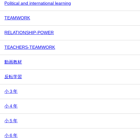
Political and international learning
TEAMWORK
RELATIONSHIP-POWER
TEACHERS-TEAMWORK
動画教材
反転学習
小３年
小４年
小５年
小６年