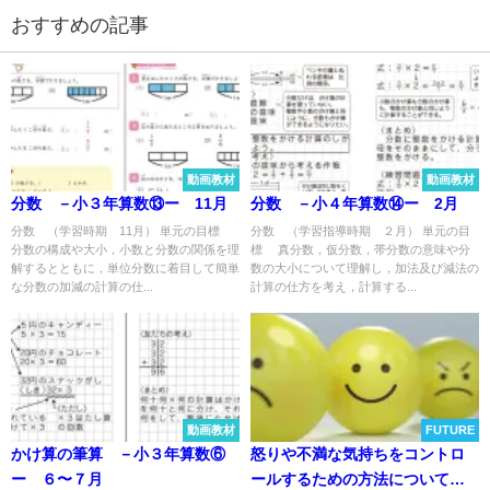
2022-01-18
おすすめの記事
2022-10-24
動画教材
動画教材
分数 －小３年算数⑬ー 11月
分数 －小４年算数⑭ー 2月
分数 （学習時期 11月） 単元の目標
分数 （学習指導時期 ２月） 単元の目
分数の構成や大小，小数と分数の関係を理
標 真分数，仮分数，帯分数の意味や分
解するとともに，単位分数に着目して簡単
数の大小について理解し，加法及び減法の
な分数の加減の計算の仕...
計算の仕方を考え，計算する...
動画教材
FUTURE
かけ算の筆算 －小３年算数⑥
怒りや不満な気持ちをコントロ
ー ６〜７月
ールするための方法について考