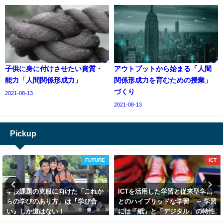
子供に身に付けさせたい資質・
アウトプットから始まる「人間
能力「人間関係形成力」
関係形成力を育むための授業」
づくり
2021-08-13
2021-08-13
Pickup
ICT
TEAMWORK
ICTを活用した学習と従来型学習
「教えられる」ことの価値を語る
とのハイブリッドな学習 ～ 学習
～「教える」ことと「教えられる
には「紙」と「デジタル」の特性
こと」～
を生かした併用が好ましい ～