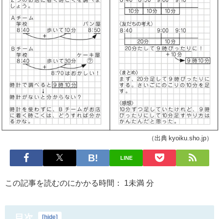
（出典 kyoiku.sho.jp）
LINE
この記事を読むのにかかる時間：
1未満
分
目次
[
hide
]