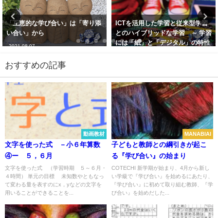
「互恵的な学び合い」は「寄り添
ICTを活用した学習と従来型学習
い合い」から
とのハイブリッドな学習 ～ 学習
には「紙」と「デジタル」の特性
2021-08-07
を生かした併用が好ましい ～
おすすめの記事
2022-10-24
動画教材
MANABIAI
文字を使った式 －小６年算数
子どもと教師との綱引きが起こ
④ー ５，６月
る『学び合い』の始まり
文字を使った式 （学習時期 ５～６月・
COTECHI 新学期が始まり、4月から新し
４時間） 単元の目標 未知数やともなっ
い学級で『学び合い』を始めるにあたり、
て変わる量を表すのにx，yなどの文字を
『学び合い』に初めて取り組む教師、『学
用いることができることを...
び合い』を始めだした...