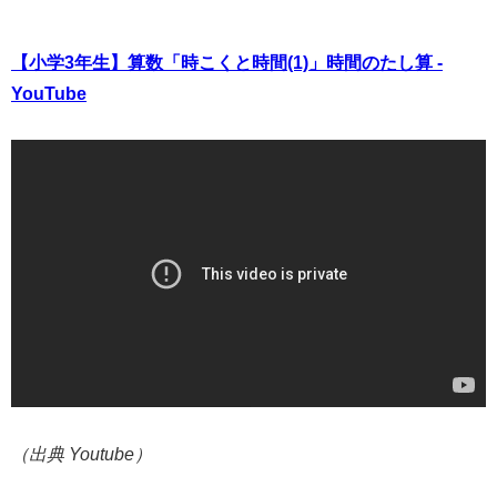
【小学3年生】算数「時こくと時間(1)」時間のたし算 -
YouTube
（出典 Youtube）