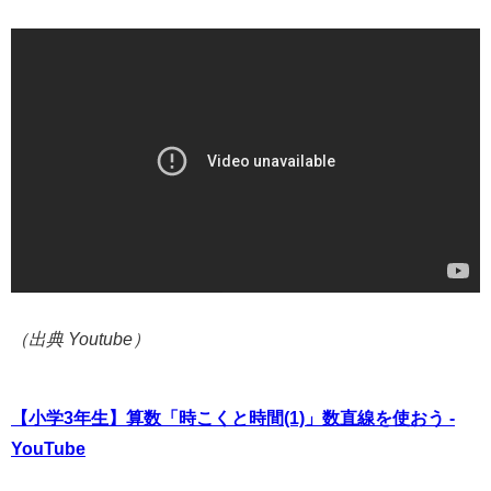
（出典 Youtube）
【小学3年生】算数「時こくと時間(1)」数直線を使おう -
YouTube