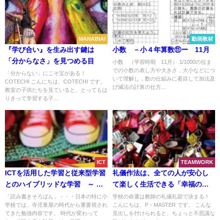
MANABIAI
動画教材
『学び合い』を生み出す鍵は
小数 －小４年算数⑪ー 11月
「分からなさ」を見つめる目
小数 （学習時期 11月） 1/1000の位ま
での小数の表し方や大きさ，大小などにつ
「分からない」にこそ宝がある！
いて理解し，数の仕組みに着目して加法及
COTECHI こんにちは、COTECHI です。
び減法の計算の仕方...
教室の子供たちを見ていると、とってもは
りきって学習する子...
ICT
TEAMWORK
ICTを活用した学習と従来型学習
礼儀作法は、全ての人が安心し
とのハイブリッドな学習 ～ 学
て楽しく生活できる「幸福の
習には「紙」と「デジタル」の
鍵」
「読み書きそろばん」・・・日本の特に小
学校の命運は教師の礼儀礼節で決まる！
学校では、寺児童屋の時代から重要視され
こんにちは、P－MASTER です。 こんな
特性を生かした併用が好ましい
てきた勉強内容です。 時代が変わって
見出しを付けられると、ちょっと不思議な
～