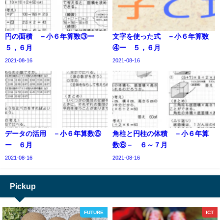
円の面積 －小６年算数③ー
文字を使った式 －小６年算数
５，６月
④ー ５，６月
2021-08-16
2021-08-16
データの活用 －小６年算数⑤
角柱と円柱の体積 －小６年算
ー ６月
数⑥－ ６～７月
2021-08-16
2021-08-16
Pickup
FUTURE
ICT