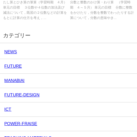
たし算とひき算の筆算（学習時期 ４月）
分数と整数のかけ算・わり算 （学習時
単元の目標 ３位数や４位数の加法及び
期 ４～５月） 単元の目標 分数に整数
減法について，既習の２位数などの計算を
をかけたり，分数を整数でわったりする計
もとに計算の仕方を考え，...
算について，分数の意味やき...
カテゴリー
NEWS
FUTURE
MANABIAI
FUTURE-DESIGN
ICT
POWER-FRAISE