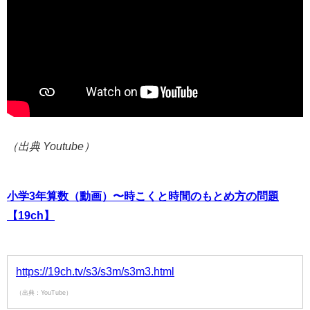
（出典 Youtube）
小学3年算数（動画）〜時こくと時間のもとめ方の問題
【19ch】
https://19ch.tv/s3/s3m/s3m3.html
（出典：YouTube）