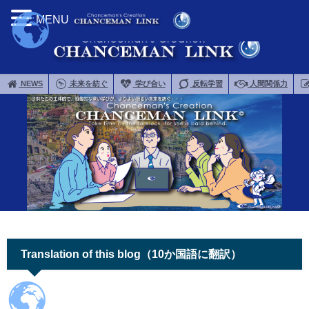
MENU
NEWS
未来を紡ぐ
学び合い
反転学習
人間関係力
Translation of this blog（10か国語に翻訳）