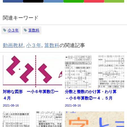
関連キーワード
小３年
算数科
動画教材
,
小３年
,
算数科
の関連記事
対称な図形 ー小６年算数①ー
分数と整数のかけ算・わり算
４月
－小６年算数②ー４．５月
2021-08-16
2021-08-16