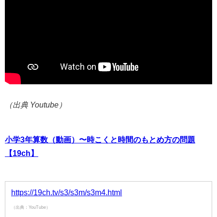
（出典 Youtube）
小学3年算数（動画）〜時こくと時間のもとめ方の問題
【19ch】
https://19ch.tv/s3/s3m/s3m4.html
（出典：YouTube）