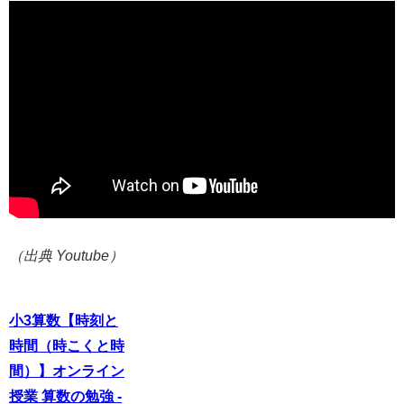
（出典 Youtube）
小3算数【時刻と
時間（時こくと時
間）】オンライン
授業 算数の勉強 -