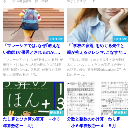
も、「読み書き計算」は、学習...
気がしますが、これ...
FUTURE
FUTURE
『マレーシアでは､なぜ｢教えな
『｢学校の宿題｣をめぐる先生と
い教師｣が優秀とされるのか､納
親が抱えるジレンマ､こなすだけ
得の理由とは?』についてTwitter
の宿題は必要か』について
『マレーシアでは､なぜ｢教えない教師｣が
『｢学校の宿題｣をめぐる先生と親が抱え
優秀とされるのか､納得の理由とは?21世
るジレンマ､こなすだけの宿題は必要か』
の反応
Twitterの反応
紀型｢国際バカロレア教育｣が重視する授
の記事の要約‐東洋経済education×ICT‐ 今
業』の記事の要約 「話...
回のテーマ...
動画教材
動画教材
たし算とひき算の筆算 －小３
分数と整数のかけ算・わり算
年算数②ー 4月
－小６年算数②ー４．５月