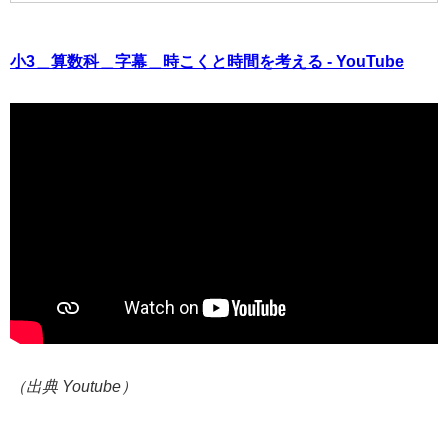
小3＿算数科＿字幕＿時こくと時間を考える - YouTube
（出典 Youtube）