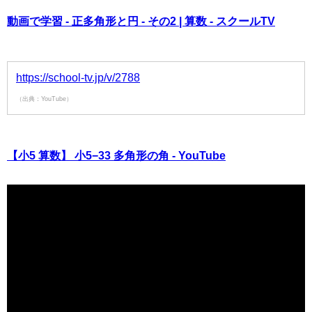
動画で学習 - 正多角形と円 - その2 | 算数 - スクールTV
https://school-tv.jp/v/2788
（出典：YouTube）
【小5 算数】 小5−33 多角形の角 - YouTube