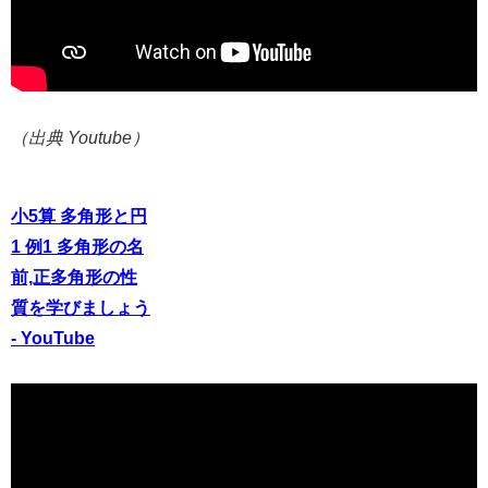
（出典 Youtube）
小5算 多角形と円
1 例1 多角形の名
前,正多角形の性
質を学びましょう
- YouTube