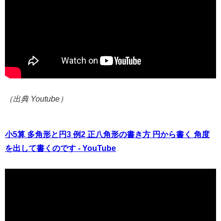
（出典 Youtube）
小5算 多角形と円3 例2 正八角形の書き方 円から書く 角度
を出して書くのです - YouTube