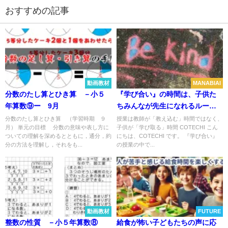
おすすめの記事
2023-05-26
動画教材
MANABIAI
分数のたし算とひき算 －小５
『学び合い』の時間は、子供た
年算数⑨ー 9月
ちみんなが先生になれるルール
作りを！
分数のたし算とひき算 （学習時期 ９
授業は教師が「教え込む」時間ではなく、
月） 単元の目標 分数の意味や表し方に
子供が「学び取る」時間 COTECHI こん
ついての理解を深めるとともに，通分，約
にちは、COTECHI です。 『学び合い』
分の方法を理解し，それをも...
の授業の中で...
動画教材
FUTURE
整数の性質 －小５年算数⑧
給食が怖い子どもたちの声に応