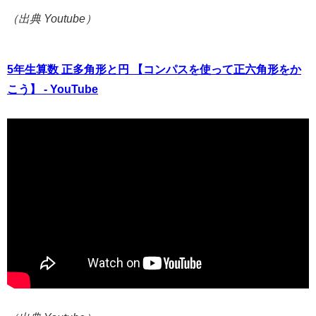
（出典 Youtube）
5年生算数 正多角形と円 【コンパスを使って正六角形をか
こう】 - YouTube