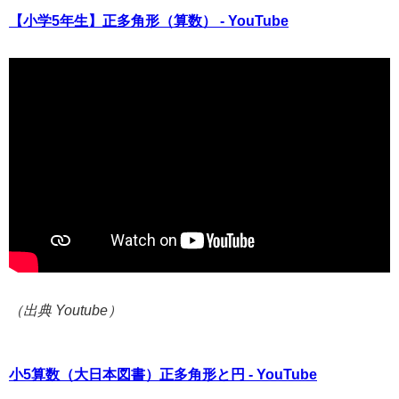
【小学5年生】正多角形（算数） - YouTube
（出典 Youtube）
小5算数（大日本図書）正多角形と円 - YouTube