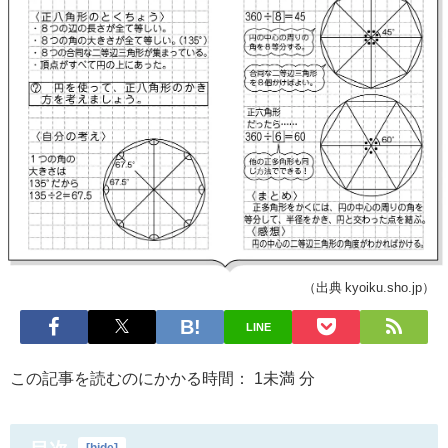
（出典 kyoiku.sho.jp）
LINE
この記事を読むのにかかる時間：
1未満
分