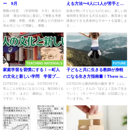
ー 9月
える方法〜4人に1人が苦手と感
じる給食時間を楽しくするため
整数の性質 （学習時期 ９月） 単元の
給食が怖い子どもたちのために、楽しい給
目標 乗法や除法に着目して整数を考察
食時間を実現する方法を紹介。教育者と保
に〜
し，偶数，奇数，倍数，約数などの意味や
護者ができる具体的なサポートを提案しま
求め方について理解し，整数...
す。...
TEACHING MATERIALS
FUTURE
家庭学習を習慣にする！～町人
子どもと共に生きる教師が身軽
の文化と新しい学問 学習プリ
になる生き方指南書！There is
ント＜家庭学習キョウコレ.09＞
always only now in front of
COTECHI こんにちは、COTECHIです。
COTECHI 心療内科医の藤井 英子 （ふじ
学ぶことが好きになるコツは、毎日続ける
い・ひでこ）さんの『ほどよく忘れて生き
～
you！
ことです。 まさに「継続は、力なり！」
ていく』（サンマーク出版）が話題になっ
ですが、そんな...
ていますね。 P-...