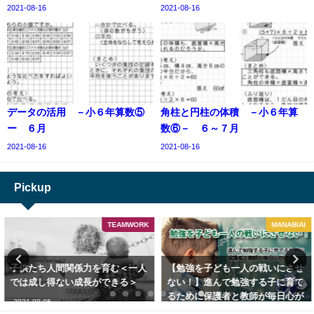
2021-08-16
2021-08-16
データの活用 －小６年算数⑤
角柱と円柱の体積 －小６年算
ー ６月
数⑥－ ６～７月
2021-08-16
2021-08-16
Pickup
TEAMWORK
MANABIAI
子供たち人間関係力を育む＜一人
【勉強を子ども一人の戦いにさせ
では成し得ない成長ができる＞
ない！】進んで勉強する子に育て
るために保護者と教師が毎日心が
2021-08-05
けること！