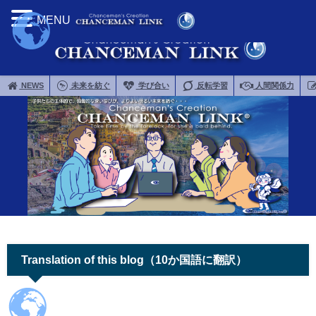
MENU
NEWS
未来を紡ぐ
学び合い
反転学習
人間関係力
Translation of this blog（10か国語に翻訳）