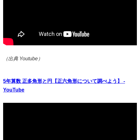
（出典 Youtube）
5年算数 正多角形と円【正六角形について調べよう】 -
YouTube