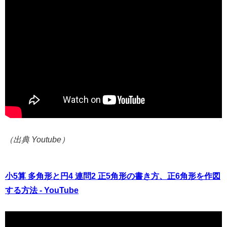
（出典 Youtube）
小5算 多角形と円4 連問2 正5角形の書き方、正6角形を作図
する方法 - YouTube