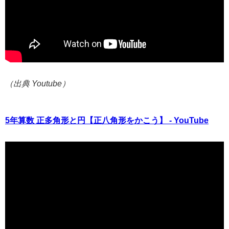
（出典 Youtube）
5年算数 正多角形と円【正八角形をかこう】 - YouTube