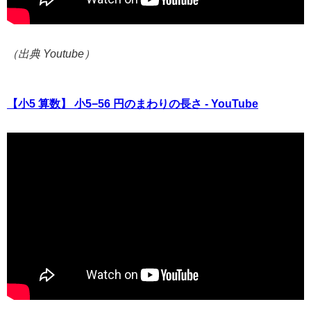
（出典 Youtube）
【小5 算数】 小5−56 円のまわりの長さ - YouTube