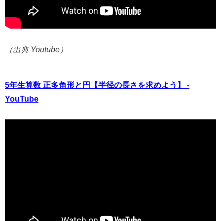
（出典 Youtube）
5年生算数 正多角形と円【半径の長さを求めよう】 -
YouTube