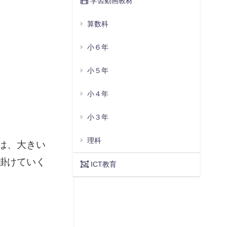
学習動画教材
算数科
小６年
小５年
小４年
小３年
理科
は、大きい
掛けていく
ICT教育