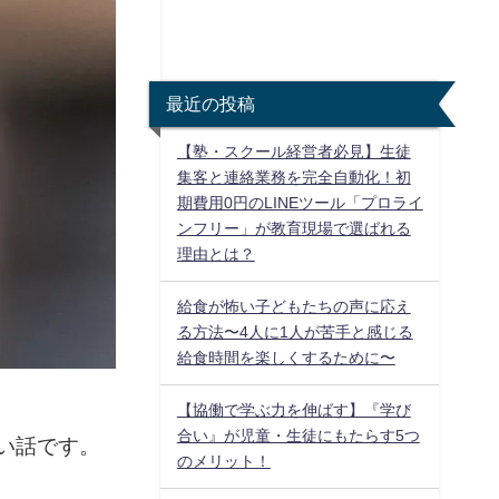
最近の投稿
【塾・スクール経営者必見】生徒
集客と連絡業務を完全自動化！初
期費用0円のLINEツール「プロライ
ンフリー」が教育現場で選ばれる
理由とは？
給食が怖い子どもたちの声に応え
る方法〜4人に1人が苦手と感じる
給食時間を楽しくするために〜
【協働で学ぶ力を伸ばす】『学び
合い』が児童・生徒にもたらす5つ
い話です。
のメリット！