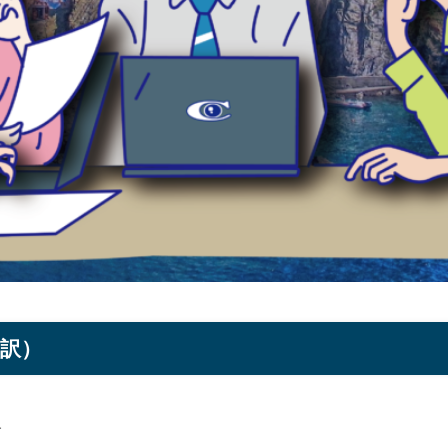
に翻訳）
す