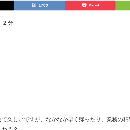
はてブ
Pocket
：
2
分
れて久しいですが、なかなか早く帰ったり、業務の精
うねえ？