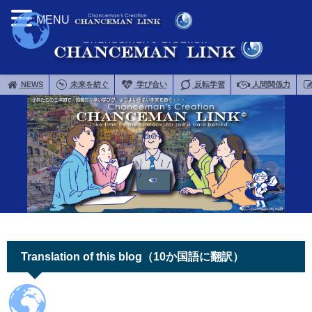
MENU
NEWS
未来を紡ぐ
学び合い
反転学習
人間関係力
Translation of this blog（10か国語に翻訳）