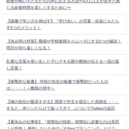
給食が怖い子どもたちの声に応える方法〜4人に1人が苦手と感
じる給食時間を楽しくするために〜
【協働で学ぶ力を伸ばす】『学び合い』が児童・生徒にもたら
す5つのメリット！
【休み明け対策】職場や学校復帰をスムーズにする5つの秘訣！
明日が待ち遠しくなる！
乱暴な言葉を使い出した子にデキる親や教師が伝える一流の返
し言葉！
【衝撃的な板書】 学校の先生の板書で衝撃的だったもの
は・・・！＜教師の背中＞
【俺の担任が最高すぎる】課題で作文を提出した高校生・・・
すると、赤ペンだらけで返ってきて…についてTwitterの反応
【夏休みの仕事術】『習慣化の技術』習慣化に必要なのは意思
より技術！ 挫折しないための『if thenプランニング』とは？