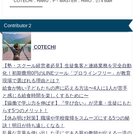
COTECHI．HARU．P－MASTER．HIRO．の４staff
**********************
Contributor２
COTECHI
【塾・スクール経営者必見】生徒集客と連絡業務を完全自動
化！初期費用0円のLINEツール「プロラインフリー」が教育
現場で選ばれる理由とは？
給食が怖い子どもたちの声に応える方法〜4人に1人が苦手
と感じる給食時間を楽しくするために〜
【協働で学ぶ力を伸ばす】『学び合い』が児童・生徒にもた
らす5つのメリット！
【休み明け対策】職場や学校復帰をスムーズにする5つの秘
訣！明日が待ち遠しくなる！
乱暴な言葉を使い出した子にデキる親や教師が伝える一流の