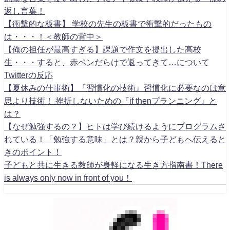
返し言葉！
【衝撃的な板書】 学校の先生の板書で衝撃的だったもの
は・・・！＜教師の背中＞
【俺の担任が最高すぎる】課題で作文を提出した高校
生・・・すると、赤ペンだらけで返ってきて…について
Twitterの反応
【夏休みの仕事術】『習慣化の技術』習慣化に必要なのは意
思より技術！ 挫折しないための『if thenプランニング』と
は？
【なぜ勉強するの？】ヒトは学び続けるようにプログラムさ
れている！「勉強する意味」とは？親から子どもへ伝えると
きのポイント！
子どもと共に生きる教師が身軽になる生き方指南書！There
is always only now in front of you！